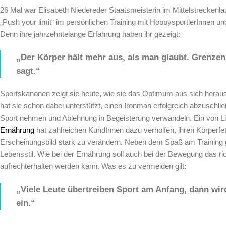
26 Mal war Elisabeth Niedereder Staatsmeisterin im Mittelstreckenlau
„Push your limit“ im persönlichen Training mit HobbysportlerInnen un
Denn ihre jahrzehntelange Erfahrung haben ihr gezeigt:
„Der
Körper hält mehr aus, als man glaubt. Grenzen
sagt.“
Sportskanonen zeigt sie heute, wie sie das Optimum aus sich heraus
hat sie schon dabei unterstützt, einen Ironman erfolgreich abzuschli
Sport nehmen und Ablehnung in Begeisterung verwandeln. Ein von Liss
Ernährung
hat zahlreichen KundInnen dazu verholfen, ihren Körperfet
Erscheinungsbild stark zu verändern. Neben dem Spaß am Training 
Lebensstil. Wie bei der Ernährung soll auch bei der Bewegung das r
aufrechterhalten werden kann. Was es zu vermeiden gilt:
„Viele Leute übertreiben Sport am Anfang, dann wird
ein.“