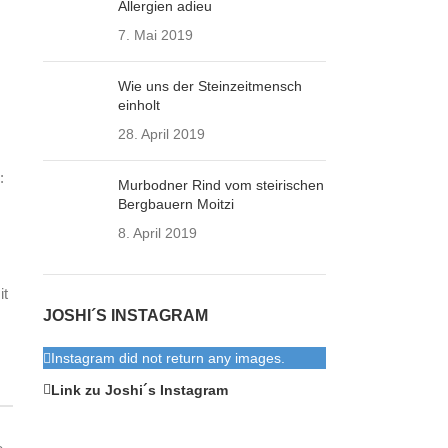
Allergien adieu
7. Mai 2019
Wie uns der Steinzeitmensch
einholt
28. April 2019
:
Murbodner Rind vom steirischen
Bergbauern Moitzi
8. April 2019
it
JOSHI´S INSTAGRAM
Instagram did not return any images.
Link zu Joshi´s Instagram