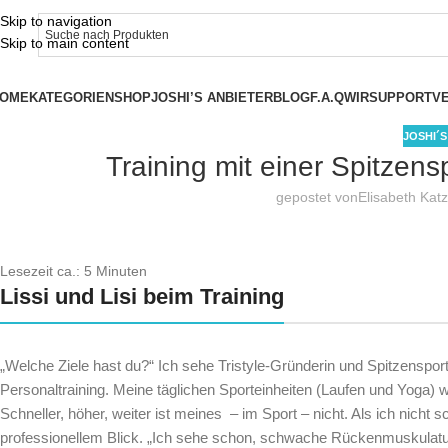
Skip to navigation
Skip to main content
OME
KATEGORIEN
SHOP
JOSHI’S ANBIETER
BLOG
F.A.Q
WIR
SUPPORT
V
JOSHI´
Training mit einer Spitzensp
gepostet von
Elisabeth Kat
Lesezeit ca.:
5
Minuten
Lissi und Lisi beim Training
„Welche Ziele hast du?“ Ich sehe Tristyle-Gründerin und Spitzensport
Personaltraining. Meine täglichen Sporteinheiten (Laufen und Yoga)
Schneller, höher, weiter ist meines – im Sport – nicht. Als ich nicht
professionellem Blick. „Ich sehe schon, schwache Rückenmuskulatur!“