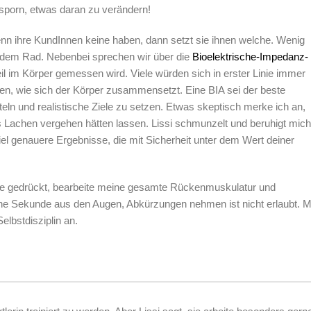
nsporn, etwas daran zu verändern!
 Wenn ihre KundInnen keine haben, dann setzt sie ihnen welche. Wenig
f dem Rad. Nebenbei sprechen wir über die
Bioelektrische-Impedanz-
eil im Körper gemessen wird. Viele würden sich in erster Linie immer
den, wie sich der Körper zusammensetzt. Eine BIA sei der beste
eln und realistische Ziele zu setzen. Etwas skeptisch merke ich an,
Lachen vergehen hätten lassen. Lissi schmunzelt und beruhigt mich
l genauere Ergebnisse, die mit Sicherheit unter dem Wert deiner
e gedrückt, bearbeite meine gesamte Rückenmuskulatur und
eine Sekunde aus den Augen, Abkürzungen nehmen ist nicht erlaubt. M
elbstdisziplin an.