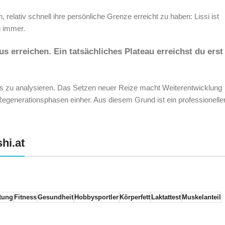
 relativ schnell ihre persönliche Grenze erreicht zu haben: Lissi ist
g immer.
s erreichen. Ein tatsächliches Plateau erreichst du erst
ests zu analysieren. Das Setzen neuer Reize macht Weiterentwicklung
egenerationsphasen einher. Aus diesem Grund ist ein professionelle
hi.at
tung
Fitness
Gesundheit
Hobbysportler
Körperfett
Laktattest
Muskelanteil