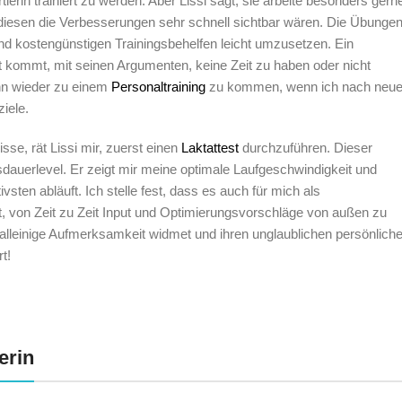
rtlerin trainiert zu werden. Aber Lissi sagt, sie arbeite besonders gern
 diesen die Verbesserungen sehr schnell sichtbar wären. Die Übungen
nd kostengünstigen Trainingsbehelfen leicht umzusetzen. Ein
 kommt, mit seinen Argumenten, keine Zeit zu haben oder nicht
nn wieder zu einem
Personaltraining
zu kommen, wenn ich nach neu
iele.
e, rät Lissi mir, zuerst einen
Laktattest
durchzuführen. Dieser
dauerlevel. Er zeigt mir meine optimale Laufgeschwindigkeit und
sten abläuft. Ich stelle fest, dass es auch für mich als
, von Zeit zu Zeit Input und Optimierungsvorschläge von außen zu
e alleinige Aufmerksamkeit widmet und ihren unglaublichen persönlich
t!
erin