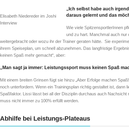
„Ich selbst habe auch irgen
daraus gelernt und das möch
Elisabeth Niedereder im Joshi
Interview
Wie viele SpitzensportlerInnen pfl
und zu hart. Manchmal auch nur d
weitergebracht oder wozu ihr der Trainer geraten hätte. Sie experi
ihrem Speiseplan, um schnell abzunehmen. Das langfristige Ergebni
keinen Spaß mehr gemacht“, aber:
„Man sagt ja immer: Leistungssport muss keinen Spaß ma
Mit einem breiten Grinsen fügt sie hinzu „Aber Erfolge machen Spaß!“
noch unterfordern. Wenn ein Trainingsplan richtig gestaltet ist, dann 
Spaßfaktor. Lissi lässt bei all der Disziplin durchaus auch Nachsicht 
muss nicht immer zu 100% erfüllt werden.
Abhilfe bei Leistungs-Plateaus