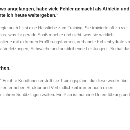
dwo angefangen, habe viele Fehler gemacht als Athletin und
te ich heute weitergeben.“
egte auch Lissi eine Hassliebe zum Training. Sie trainierte oft zu viel
as, was ihr gerade Spaß machte und nicht, was sie wirklich
mentierte mit extremen Ernährungsformen, verbannte Kohlenhydrate v
s: Verletzungen, Schwäche und ausbleibende Leistungen. „So hat da
chen.“
 Für ihre KundInnen erstellt sie Trainingspläne, die diese weder über
liefert er neben Struktur und Verbindlichkeit immer auch einen
mit ihren Schützlingen walten: Ein Plan ist nur eine Unterstützung und