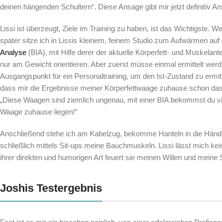
deinen hängenden Schultern“. Diese Ansage gibt mir jetzt definitiv A
Lissi ist überzeugt, Ziele im Training zu haben, ist das Wichtigste.
später sitze ich in Lissis kleinem, feinem Studio zum Aufwärmen au
Analyse
(BIA), mit Hilfe derer der aktuelle Körperfett- und Muskelant
nur am Gewicht orientieren. Aber zuerst müsse einmal ermittelt wer
Ausgangspunkt für ein Personaltraining, um den Ist-Zustand zu ermitt
dass mir die Ergebnisse meiner Körperfettwaage zuhause schon das 
„Diese Waagen sind ziemlich ungenau, mit einer BIA bekommst du vie
Waage zuhause liegen!“
Anschließend stehe ich am Kabelzug, bekomme Hanteln in die Händ
schließlich mittels Sit-ups meine Bauchmuskeln. Lissi lässt mich k
ihrer direkten und humorigen Art feuert sie meinen Willen und meine S
Joshis Testergebnis