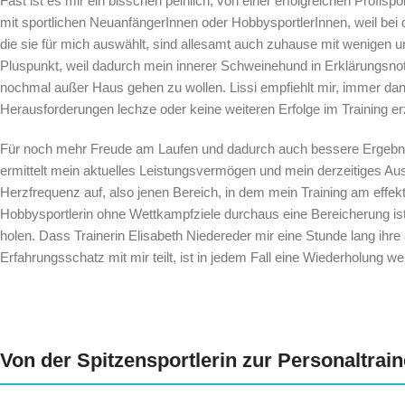
Fast ist es mir ein bisschen peinlich, von einer erfolgreichen Profispo
mit sportlichen NeuanfängerInnen oder HobbysportlerInnen, weil bei
die sie für mich auswählt, sind allesamt auch zuhause mit wenigen u
Pluspunkt, weil dadurch mein innerer Schweinehund in Erklärungsnot
nochmal außer Haus gehen zu wollen. Lissi empfiehlt mir, immer da
Herausforderungen lechze oder keine weiteren Erfolge im Training erz
Für noch mehr Freude am Laufen und dadurch auch bessere Ergebniss
ermittelt mein aktuelles Leistungsvermögen und mein derzeitiges Aus
Herzfrequenz auf, also jenen Bereich, in dem mein Training am effektiv
Hobbysportlerin ohne Wettkampfziele durchaus eine Bereicherung ist
holen. Dass Trainerin Elisabeth Niedereder mir eine Stunde lang ihr
Erfahrungsschatz mit mir teilt, ist in jedem Fall eine Wiederholung wer
Von der Spitzensportlerin zur Personaltrain