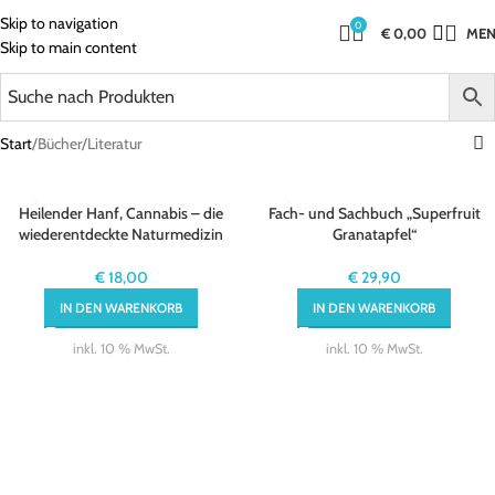
Skip to navigation
0
€
0,00
ME
Skip to main content
Start
Bücher/Literatur
Heilender Hanf, Cannabis – die
Fach- und Sachbuch „Superfruit
wiederentdeckte Naturmedizin
Granatapfel“
€
18,00
€
29,90
IN DEN WARENKORB
IN DEN WARENKORB
inkl. 10 % MwSt.
inkl. 10 % MwSt.