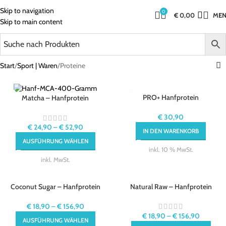
Skip to navigation
0
€
0,00
ME
Skip to main content
Start
Sport | Waren
Proteine
PRO+ Hanfprotein
Matcha – Hanfprotein
€
30,90
€
24,90
–
€
52,90
IN DEN WARENKORB
AUSFÜHRUNG WÄHLEN
inkl. 10 % MwSt.
inkl. MwSt.
Coconut Sugar – Hanfprotein
Natural Raw – Hanfprotein
€
18,90
–
€
156,90
€
18,90
–
€
156,90
AUSFÜHRUNG WÄHLEN