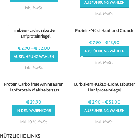
AUSFÜHRUNG WÄHLEN
inkl. MwSt.
inkl. MwSt.
Himbeer-Erdnussbutter
Protein-Müsli Hanf und Crunch
Hanfproteinriegel
€
7,90
–
€
13,90
€
2,90
–
€
52,00
AUSFÜHRUNG WÄHLEN
AUSFÜHRUNG WÄHLEN
inkl. MwSt.
inkl. MwSt.
Protein Carbo freie Aminisäuren
Kürbiskern-Kakao-Erdnussbutter
Hanfprotein Mahlzeitersatz
Hanfproteinriegel
€
29,90
€
2,90
–
€
52,00
IN DEN WARENKORB
AUSFÜHRUNG WÄHLEN
inkl. 10 % MwSt.
inkl. MwSt.
NÜTZLICHE LINKS