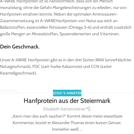
A-WARE
Hanfprotein ist so nährstoffreich, dass sich ein Mensch
monatelang, ohne die Gefahr Mangelerscheinungen zu erleiden, nur von
Hanfprotein ernähren könnte. Neben der optimalen Aminosäuren-
Zusammensetzung ist
A-WARE
Hanfprotein von Natur aus reich an
Ballaststoffen, essenziellen Fettsäuren (Omega 3+6) und enthält zusätzlich
große Mengen an Mineralstoffen, Spurenelementen und Vitaminen.
Dein Geschmack.
Unser
A-WARE
Hanfprotein gibt es in den drei Sorten
RAW
(unverfälschter
Naturgeschmack),
FDC
(zart-harbe Kakaonote) und
CCN
(zarter
Karamellgeschmack).
JOSHI´S ANBIETER
31
Hanfprotein aus der Steiermark
OKT.
Elisabeth Katzensteiner
„Kann man das auch rauchen?“ Kommt dieser meist erwartbare
Kommentar, kostet er Alexander Thurner einen kurzen Grinser.
Immerhin weiß ...