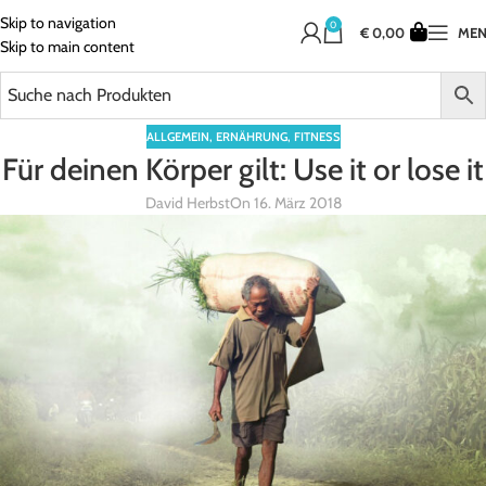
Skip to navigation
0
€
0,00
ME
Skip to main content
ALLGEMEIN
,
ERNÄHRUNG
,
FITNESS
Für deinen Körper gilt: Use it or lose it
David Herbst
On 16. März 2018