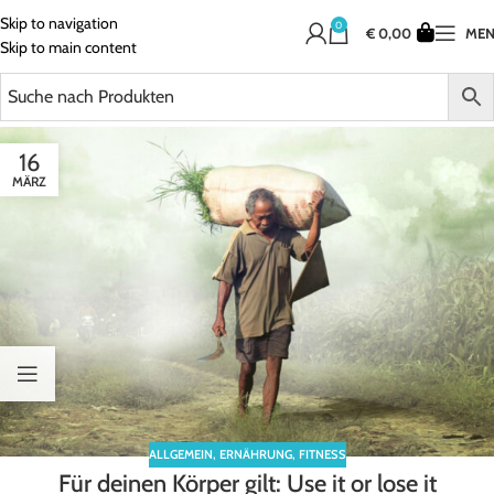
Skip to navigation
0
€
0,00
ME
Skip to main content
16
MÄRZ
ALLGEMEIN
,
ERNÄHRUNG
,
FITNESS
Für deinen Körper gilt: Use it or lose it