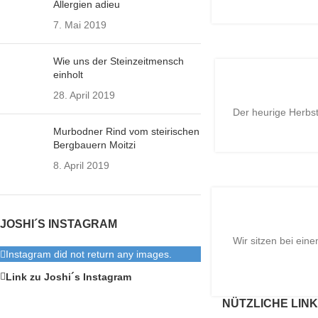
Allergien adieu
7. Mai 2019
Wie uns der Steinzeitmensch
einholt
28. April 2019
Der heurige Herbst 
19
Murbodner Rind vom steirischen
NOV.
Bergbauern Moitzi
8. April 2019
JOSHI´S INSTAGRAM
Wir sitzen bei ein
14
Instagram did not return any images.
AUG.
Link zu Joshi´s Instagram
NÜTZLICHE LIN