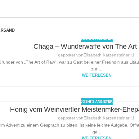
ERSAND
JOSHI´S ANBIETER
Chaga – Wunderwaffe von The Art
gepostet von
Elisabeth Katzensteiner
ründer von „The Art of Raw“, war zu Gast bei einer Freundin aus Lit
zur ...
WEITERLESEN
JOSHI´S ANBIETER
Honig vom Weinviertler Meisterimker-Ehep
gepostet von
Elisabeth Katzensteiner
im Advent zu einem Gespräch zu bitten, ist keine leichte Aufgabe. Öf
ge...
WEITERLESEN