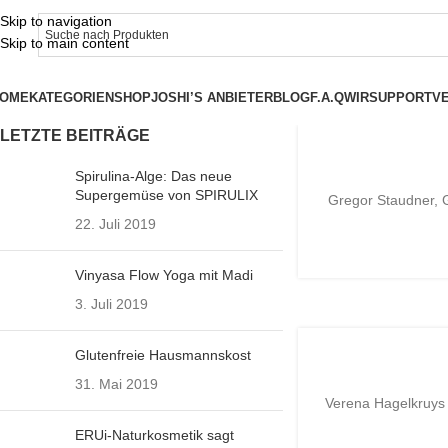
Skip to navigation
Skip to main content
OME
KATEGORIEN
SHOP
JOSHI’S ANBIETER
BLOG
F.A.Q
WIR
SUPPORT
V
LETZTE BEITRÄGE
Spirulina-Alge: Das neue
Supergemüse von SPIRULIX
Gregor Staudner, G
11
22. Juli 2019
MÄRZ
Vinyasa Flow Yoga mit Madi
3. Juli 2019
Glutenfreie Hausmannskost
31. Mai 2019
Verena Hagelkruys 
18
ERUi-Naturkosmetik sagt
DEZ.