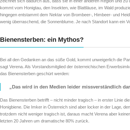
zeichnet sich dadurch aus, dass sie in einer anderen Region und zu 
kommt vom Honigtau, den Insekten, wie Blattläuse, im Wald produzi
hingegen entstammt dem Nektar von Brombeer-, Himbeer- und Heide
wenig überraschend, die Sonnenblume. Je nach Standort kann ein Vo
Bienensterben: ein Mythos?
Bei all den Gedanken an das süße Gold, kommt unweigerlich die Pani
sagt Verena. Als Vorstandsmitglied der österreichischen Erwerbsimke
das Bienensterben geschürt werden:
„Das wird in den Medien leider missverständlich dar
Das Bienensterben betrifft – nicht minder tragisch – in erster Linie
die
Honigbiene. Die Imker in Österreich sind aber locker in der Lage, de
trotzdem nicht weniger tragisch ist, daraus macht Verena aber keinen
letzten 20 Jahren um dramatische 80% zurück.