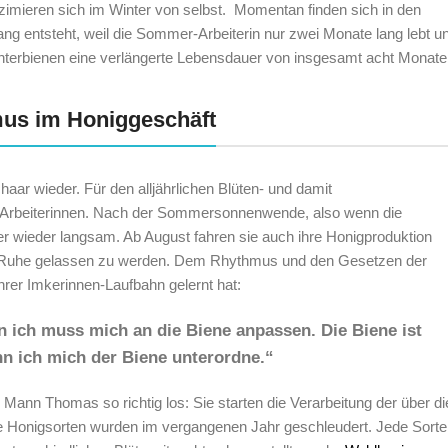
mieren sich im Winter von selbst. Momentan finden sich in den
ng entsteht, weil die Sommer-Arbeiterin nur zwei Monate lang lebt u
Winterbienen eine verlängerte Lebensdauer von insgesamt acht Monate
hmus im Honiggeschäft
aar wieder. Für den alljährlichen Blüten- und damit
n Arbeiterinnen. Nach der Sommersonnenwende, also wenn die
er wieder langsam. Ab August fahren sie auch ihre Honigproduktion
 in Ruhe gelassen zu werden. Dem Rhythmus und den Gesetzen der
ihrer Imkerinnen-Laufbahn gelernt hat:
n ich muss mich an die Biene anpassen. Die Biene ist
enn ich mich der Biene unterordne.“
Mann Thomas so richtig los: Sie starten die Verarbeitung der über di
Honigsorten wurden im vergangenen Jahr geschleudert. Jede Sorte