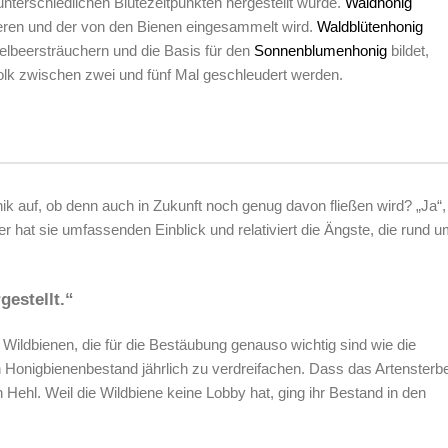
unterschiedlichen Blütezeitpunkten hergestellt wurde.
Waldhonig
eren und der von den Bienen eingesammelt wird.
Waldblütenhonig
lbeersträuchern und die Basis für den
Sonnenblumenhonig
bildet,
lk zwischen zwei und fünf Mal geschleudert werden.
k auf, ob denn auch in Zukunft noch genug davon fließen wird? „Ja“,
r hat sie umfassenden Einblick und relativiert die Ängste, die rund 
gestellt.“
 Wildbienen, die für die Bestäubung genauso wichtig sind wie die
n Honigbienenbestand jährlich zu verdreifachen
. Dass das Artensterb
 Hehl. Weil die Wildbiene keine Lobby hat, ging ihr Bestand in den