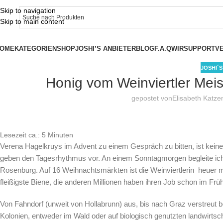
Skip to navigation
Skip to main content
OME
KATEGORIEN
SHOP
JOSHI’S ANBIETER
BLOG
F.A.Q
WIR
SUPPORT
V
JOSHI´
Honig vom Weinviertler Mei
gepostet von
Elisabeth Katze
Lesezeit ca.:
5
Minuten
Verena Hagelkruys im Advent zu einem Gespräch zu bitten, ist kein
geben den Tagesrhythmus vor. An einem Sonntagmorgen begleite ich
Rosenburg. Auf 16 Weihnachtsmärkten ist die Weinviertlerin heuer mit
fleißigste Biene, die anderen Millionen haben ihren Job schon im Frü
Von Fahndorf (unweit von Hollabrunn) aus, bis nach Graz verstreut 
Kolonien, entweder im Wald oder auf biologisch genutzten landwirtsc