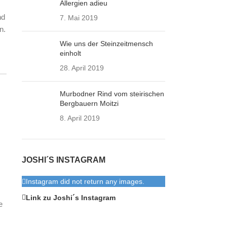
Allergien adieu
nd
7. Mai 2019
n.
Wie uns der Steinzeitmensch
einholt
28. April 2019
Murbodner Rind vom steirischen
Bergbauern Moitzi
8. April 2019
JOSHI´S INSTAGRAM
Instagram did not return any images.
Link zu Joshi´s Instagram
e