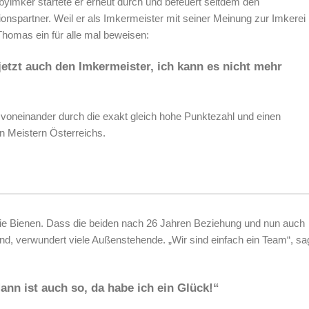
yimker startete er erneut durch und befeuert seitdem den
ionspartner. Weil er als Imkermeister mit seiner Meinung zur Imkerei
Thomas ein für alle mal beweisen:
jetzt auch den Imkermeister, ich kann es nicht mehr
voneinander durch die exakt gleich hohe Punktezahl
und einen
n Meistern Österreichs.
f die Bienen. Dass die beiden nach 26 Jahren Beziehung und nun auch
nd, verwundert viele Außenstehende. „Wir sind einfach ein Team“, sa
ann ist auch so, da habe ich ein Glück!“