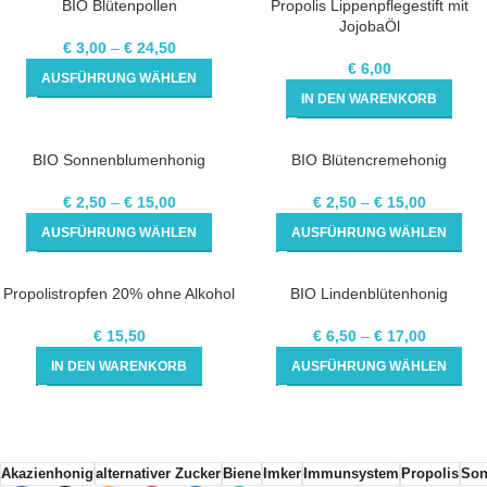
BIO Blütenpollen
Propolis Lippenpflegestift mit
JojobaÖl
€
3,00
–
€
24,50
€
6,00
AUSFÜHRUNG WÄHLEN
IN DEN WARENKORB
BIO Sonnenblumenhonig
BIO Blütencremehonig
€
2,50
–
€
15,00
€
2,50
–
€
15,00
AUSFÜHRUNG WÄHLEN
AUSFÜHRUNG WÄHLEN
Propolistropfen 20% ohne Alkohol
BIO Lindenblütenhonig
€
15,50
€
6,50
–
€
17,00
IN DEN WARENKORB
AUSFÜHRUNG WÄHLEN
Akazienhonig
alternativer Zucker
Biene
Imker
Immunsystem
Propolis
Son