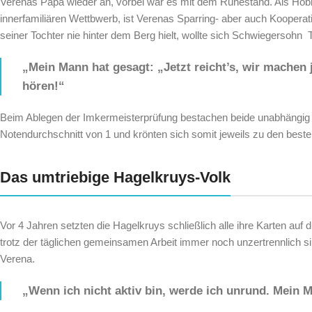
Verenas Papa wieder an, vorbei war es mit dem Ruhestand. Als Hobb
innerfamiliären Wettbwerb, ist Verenas Sparring- aber auch Kooperat
seiner Tochter nie hinter dem Berg hielt, wollte sich Schwiegersohn 
„Mein Mann hat gesagt: „Jetzt reicht’s, wir machen 
hören!“
Beim Ablegen der Imkermeisterprüfung bestachen beide unabhängig 
Notendurchschnitt von 1
und krönten sich somit jeweils zu den beste
Das umtriebige Hagelkruys-Volk
Vor 4 Jahren setzten die Hagelkruys schließlich alle ihre Karten au
trotz der täglichen gemeinsamen Arbeit immer noch unzertrennlich si
Verena.
„Wenn ich nicht aktiv bin, werde ich unrund. Mein M