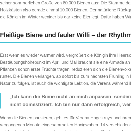
seiner sommerlichen Größe von 60.000 Bienen aus: Die Stämme dezi
Holzkästen also gerade einmal 10.000 Bienen. Der natürliche Rückga
die Königin im Winter weniger bis gar keine Eier legt. Dafür haben 
Fleißige Biene und fauler Willi – der Rhyt
Erst wenn es wieder wärmer wird, vergrößert die Königin ihre Heersch
Bestäubungshöhepunkt im April und Mai braucht sie eine Armada a
Pflanzen schon erste Früchte tragen, reduzieren sich die Bienenvölk
runter. Die Bienen verlangen, ab sofort bis zum nächsten Frühling
Natur zu folgen, ist auch die wichtigste Lektion, die Verena während 
„Ich kann die Biene nicht an mich anpassen, sonder
nicht domestiziert. Ich bin nur dann erfolgreich, w
Wenn die Bienen pausieren, geht es für Verena Hagelkruys und ihren 
vergangenen Monate eingesammelten Honigwaben. 14 verschiedene 