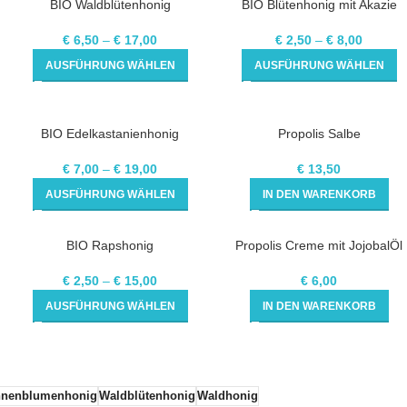
BIO Waldblütenhonig
BIO Blütenhonig mit Akazie
€
6,50
–
€
17,00
€
2,50
–
€
8,00
AUSFÜHRUNG WÄHLEN
AUSFÜHRUNG WÄHLEN
SOLD
BIO Edelkastanienhonig
Propolis Salbe
OUT
€
7,00
–
€
19,00
€
13,50
AUSFÜHRUNG WÄHLEN
IN DEN WARENKORB
BIO Rapshonig
Propolis Creme mit JojobalÖl
€
2,50
–
€
15,00
€
6,00
AUSFÜHRUNG WÄHLEN
IN DEN WARENKORB
nenblumenhonig
Waldblütenhonig
Waldhonig