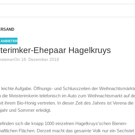
ERSAND
S ANBIETER
sterimker-Ehepaar Hagelkruys
nsteiner
On 18. Dezember 2018
e leichte Aufgabe. Öffnungs- und Schlusszeiten der Weihnachtsmärkt
 die Meisterimkerin telefonisch im Auto zum Weihnachtsmarkt auf d
 ihrem Bio-Honig vertreten. In dieser Zeit des Jahres ist Verena die
hjahr und Sommer erledigt.
befinden sich die knapp 1000 einzelnen Hagelkruys’schen Bienen-
haftlichen Flächen. Derzeit macht das gesamte Volk nur ein Sechstel