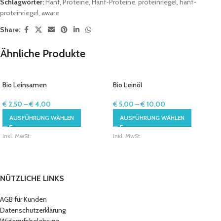
Schlagwörter:
Hanf
,
Proteine
,
Hanf-Proteine
,
proteinriegel
,
hanf-
proteinriegel
,
aware
Share:
Ähnliche Produkte
Bio Leinsamen
Bio Leinöl
€
2,50
–
€
4,00
€
5,00
–
€
10,00
AUSFÜHRUNG WÄHLEN
AUSFÜHRUNG WÄHLEN
inkl. MwSt.
inkl. MwSt.
NÜTZLICHE LINKS
AGB für Kunden
Datenschutzerklärung
Widerrufsbelehrung