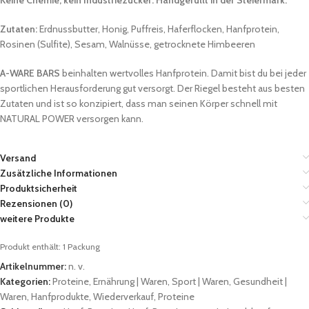
Zutaten:
Erdnussbutter, Honig, Puffreis, Haferflocken, Hanfprotein,
Rosinen (Sulfite), Sesam, Walnüsse, getrocknete Himbeeren
A-WARE BARS
beinhalten wertvolles Hanfprotein. Damit bist du bei jeder
sportlichen Herausforderung gut versorgt. Der Riegel besteht aus besten
Zutaten und ist so konzipiert, dass man seinen Körper schnell mit
NATURAL POWER versorgen kann.
Versand
Zusätzliche Informationen
Produktsicherheit
Rezensionen (0)
weitere Produkte
Produkt enthält: 1
Packung
Artikelnummer:
n. v.
Kategorien:
Proteine
,
Ernährung | Waren
,
Sport | Waren
,
Gesundheit |
Waren
,
Hanfprodukte
,
Wiederverkauf
,
Proteine