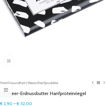
Click to enlarge
Start
/
Gesundheit | Waren
/
Hanfprodukte
Himbeer-Erdnussbutter Hanfproteinriegel
€
2,90
–
€
52,00