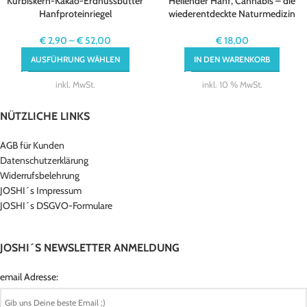
Kürbiskern-Kakao-Erdnussbutter
Heilender Hanf, Cannabis – die
Hanfproteinriegel
wiederentdeckte Naturmedizin
€
2,90
–
€
52,00
€
18,00
AUSFÜHRUNG WÄHLEN
IN DEN WARENKORB
inkl. MwSt.
inkl. 10 % MwSt.
NÜTZLICHE LINKS
AGB für Kunden
Datenschutzerklärung
Widerrufsbelehrung
JOSHI´s Impressum
JOSHI´s DSGVO-Formulare
JOSHI´S NEWSLETTER ANMELDUNG
email Adresse: