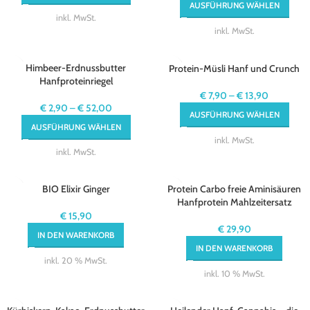
AUSFÜHRUNG WÄHLEN
inkl. MwSt.
inkl. MwSt.
Himbeer-Erdnussbutter
Protein-Müsli Hanf und Crunch
Hanfproteinriegel
€
7,90
–
€
13,90
€
2,90
–
€
52,00
AUSFÜHRUNG WÄHLEN
AUSFÜHRUNG WÄHLEN
inkl. MwSt.
inkl. MwSt.
BIO Elixir Ginger
Protein Carbo freie Aminisäuren
Hanfprotein Mahlzeitersatz
€
15,90
€
29,90
IN DEN WARENKORB
IN DEN WARENKORB
inkl. 20 % MwSt.
inkl. 10 % MwSt.