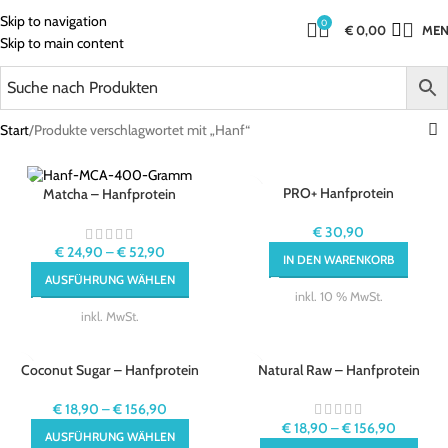
Skip to navigation
0
€
0,00
ME
Skip to main content
Start
Produkte verschlagwortet mit „Hanf“
PRO+ Hanfprotein
Matcha – Hanfprotein
€
30,90
€
24,90
–
€
52,90
IN DEN WARENKORB
AUSFÜHRUNG WÄHLEN
inkl. 10 % MwSt.
inkl. MwSt.
Coconut Sugar – Hanfprotein
Natural Raw – Hanfprotein
€
18,90
–
€
156,90
€
18,90
–
€
156,90
AUSFÜHRUNG WÄHLEN