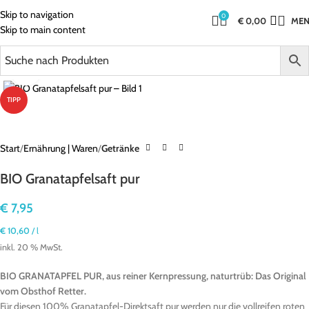
Skip to navigation
0
€
0,00
ME
Skip to main content
Click to enlarge
TIPP
Start
Ernährung | Waren
Getränke
BIO Granatapfelsaft pur
€
7,95
€
10,60
/
l
inkl. 20 % MwSt.
BIO GRANATAPFEL PUR, aus reiner Kernpressung, naturtrüb: Das Original
vom Obsthof Retter.
Für diesen 100% Granatapfel-Direktsaft pur werden nur die vollreifen roten