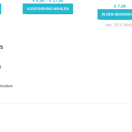
€
6,50
–
€
17,00
€
7,00
AUSFÜHRUNG WÄHLEN
IN DEN WARENK
inkl. 10 % MwS
KS
g
mulare