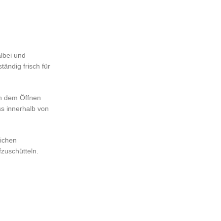
lbei und
ändig frisch für
ch dem Öffnen
s innerhalb von
ichen
fzuschütteln.