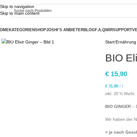
Skip to navigation
Skip to main content
OME
KATEGORIEN
SHOP
JOSHI’S ANBIETER
BLOG
F.A.Q
WIR
SUPPORT
V
Click to enlarge
Start
Ernährung
BIO Eli
€
15,90
€
31,80
/
l
inkl. 20 % MwSt.
BIO GINGER
– D
Wir haben der N
= je nach Gesch