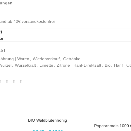
gungen
 und ab 40€ versandkostenfrei
)
te
0,5
l
nährung | Waren
,
Wiederverkauf
,
Getränke
Wurzel
,
Wurzelkraft
,
Limette
,
Zitrone
,
Hanf-Direktsaft
,
Bio
,
Hanf
,
Ob
BIO Waldblütenhonig
Popcornmais 1000