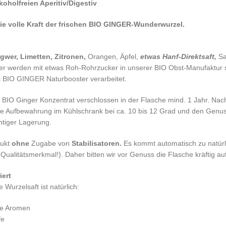
lkoholfreien Aperitiv/Digestiv
ie volle Kraft der frischen BIO GINGER-Wunderwurzel.
gwer, Limetten, Zitronen,
Orangen, Äpfel,
etwas Hanf-Direktsaft,
Sa
er werden mit etwas Roh-Rohrzucker in unserer BIO Obst-Manufaktur st
l BIO GINGER Naturbooster verarbeitet.
er BIO Ginger Konzentrat verschlossen in der Flasche mind. 1 Jahr. Na
ie Aufbewahrung im Kühlschrank bei ca. 10 bis 12 Grad und den Genus
htiger Lagerung.
dukt
ohne
Zugabe von
Stabilisatoren.
Es kommt automatisch zu natürl
ualitätsmerkmal!). Daher bitten wir vor Genuss die Flasche kräftig au
iert
 Wurzelsaft ist natürlich:
he Aromen
fe