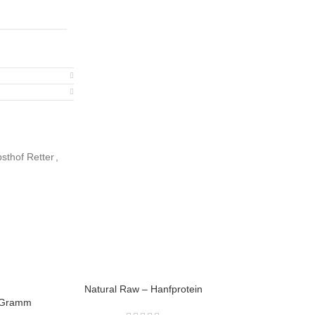
sthof Retter
,
Natural Raw – Hanfprotein
BIO Sonnen
 Gramm