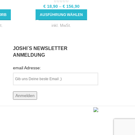
€
2,50
€
18,90
–
€
156,90
AUSFÜHRU
ORB
AUSFÜHRUNG WÄHLEN
t.
inkl. MwSt.
JOSHI´S NEWSLETTER
ANMELDUNG
email Adresse: