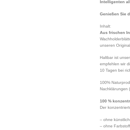
Intelligenten a
Genießen Sie d
Inhalt:
Aus frischen In
Wachholderblätt
unseren Origina
Haltbar ist uns
empfehlen wir d
10 Tagen bei ric
100% Naturpro
Nachklärungen (Q
100 % konzentr
Der konzentrierte
– ohne künstlic
– ohne Farbstof