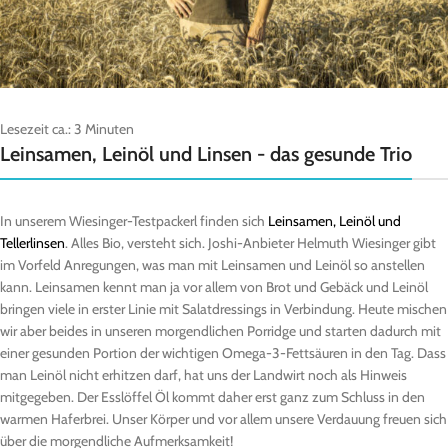
Lesezeit ca.:
3
Minuten
Leinsamen, Leinöl und Linsen - das gesunde Trio
In unserem Wiesinger-Testpackerl finden sich
Leinsamen, Leinöl und
Tellerlinsen
. Alles Bio, versteht sich. Joshi-Anbieter Helmuth Wiesinger gibt
im Vorfeld Anregungen, was man mit Leinsamen und Leinöl so anstellen
kann. Leinsamen kennt man ja vor allem von Brot und Gebäck und Leinöl
bringen viele in erster Linie mit Salatdressings in Verbindung. Heute mischen
wir aber beides in unseren morgendlichen Porridge und starten dadurch mit
einer gesunden Portion der wichtigen Omega-3-Fettsäuren in den Tag. Dass
man Leinöl nicht erhitzen darf, hat uns der Landwirt noch als Hinweis
mitgegeben. Der Esslöffel Öl kommt daher erst ganz zum Schluss in den
warmen Haferbrei. Unser Körper und vor allem unsere Verdauung freuen sich
über die morgendliche Aufmerksamkeit!