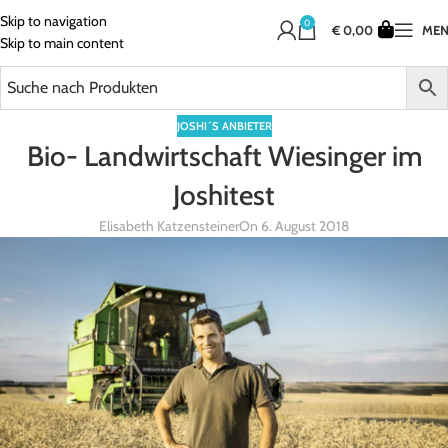
Skip to navigation
0
€
0,00
ME
Skip to main content
JOSHI´S ANBIETER
Bio- Landwirtschaft Wiesinger im
Joshitest
Elisabeth Katzensteiner
On 6. August 2018