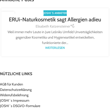
JOSHI´S ANBIETER
07
ERUi-Naturkosmetik sagt Allergien adieu
MAI
Elisabeth Katzensteiner
Weil immer mehr Leute in Jure Lešniks Umfeld Unverträglichkeiten
gegenüber Kosmetika und Hygieneartikel entwickelten,
funktionierte der...
WEITERLESEN
NÜTZLICHE LINKS
AGB für Kunden
Datenschutzerklärung
Widerrufsbelehrung
JOSHI´s Impressum
JOSHI´s DSGVO-Formulare