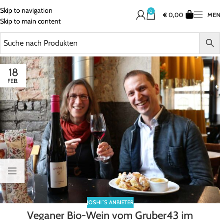
Skip to navigation
0
€
0,00
ME
Skip to main content
18
FEB.
JOSHI´S ANBIETER
Veganer Bio-Wein vom Gruber43 im