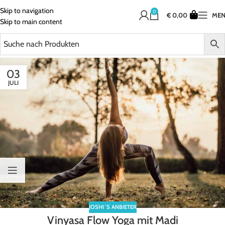
Skip to navigation
0
€
0,00
ME
Skip to main content
03
JULI
JOSHI´S ANBIETER
Vinyasa Flow Yoga mit Madi