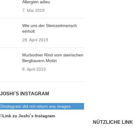
Allergien adieu
7. Mai 2019
Wie uns der Steinzeitmensch
einholt
28. April 2019
Murbodner Rind vom steirischen
Bergbauern Moitzi
8. April 2019
JOSHI´S INSTAGRAM
Instagram did not return any images.
Link zu Joshi´s Instagram
NÜTZLICHE LIN