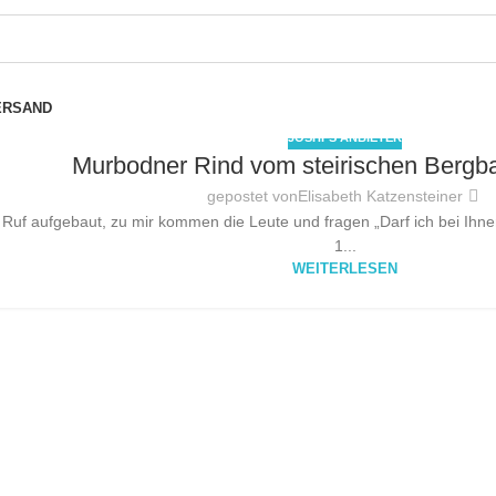
ERSAND
JOSHI´S ANBIETER
Murbodner Rind vom steirischen Bergba
gepostet von
Elisabeth Katzensteiner
 Ruf aufgebaut, zu mir kommen die Leute und fragen „Darf ich bei Ihn
1...
WEITERLESEN