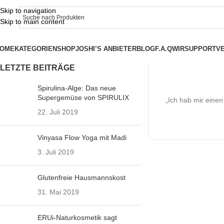
Skip to navigation
Skip to main content
OME
KATEGORIEN
SHOP
JOSHI’S ANBIETER
BLOG
F.A.Q
WIR
SUPPORT
V
LETZTE BEITRÄGE
Spirulina-Alge: Das neue
Supergemüse von SPIRULIX
„Ich hab mir einen
08
22. Juli 2019
APR.
Vinyasa Flow Yoga mit Madi
3. Juli 2019
Glutenfreie Hausmannskost
31. Mai 2019
ERUi-Naturkosmetik sagt