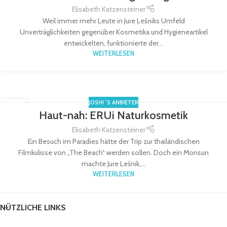
Elisabeth Katzensteiner
Weil immer mehr Leute in Jure Lešniks Umfeld
Unverträglichkeiten gegenüber Kosmetika und Hygieneartikel
entwickelten, funktionierte der...
WEITERLESEN
JOSHI´S ANBIETER
02
Haut-nah: ERUi Naturkosmetik
APR.
Elisabeth Katzensteiner
Ein Besuch im Paradies hätte der Trip zur thailändischen
Filmkulisse von „The Beach“ werden sollen. Doch ein Monsun
machte Jure Lešnik,...
WEITERLESEN
NÜTZLICHE LINKS