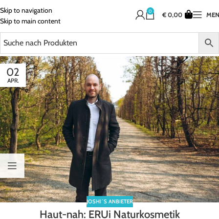
Skip to navigation
0
€
0,00
ME
Skip to main content
02
APR.
JOSHI´S ANBIETER
Haut-nah: ERUi Naturkosmetik