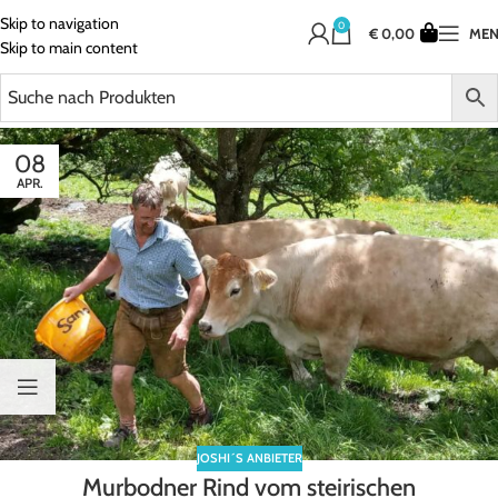
Skip to navigation
0
€
0,00
ME
Skip to main content
08
APR.
JOSHI´S ANBIETER
Murbodner Rind vom steirischen