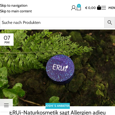
Skip to navigation
0
€
0,00
ME
Skip to main content
07
MAI
JOSHI´S ANBIETER
ERUi-Naturkosmetik sagt Allergien adieu