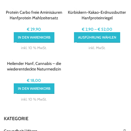
Protein Carbo freie Aminisäuren
Kürbiskern-Kakao-Erdnussbutter
Hanfprotein Mahlzeitersatz
Hanfproteinriegel
€
29,90
€
2,90
–
€
52,00
IN DEN WARENKORB
AUSFÜHRUNG WÄHLEN
inkl. 10 % MwSt.
inkl. MwSt.
Heilender Hanf, Cannabis – die
wiederentdeckte Naturmedizin
€
18,00
IN DEN WARENKORB
inkl. 10 % MwSt.
KATEGORIE