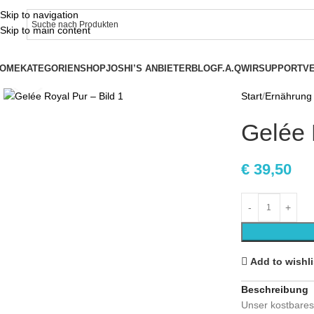
Skip to navigation
Skip to main content
OME
KATEGORIEN
SHOP
JOSHI’S ANBIETER
BLOG
F.A.Q
WIR
SUPPORT
V
Click to enlarge
Start
Ernährung
Gelée 
€
39,50
Add to wishli
Beschreibung
Unser kostbares