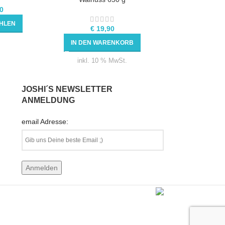
0
€
18,90
HLEN
AUSFÜHRU
€
19,90
inkl.
IN DEN WARENKORB
inkl. 10 % MwSt.
JOSHI´S NEWSLETTER
ANMELDUNG
email Adresse: