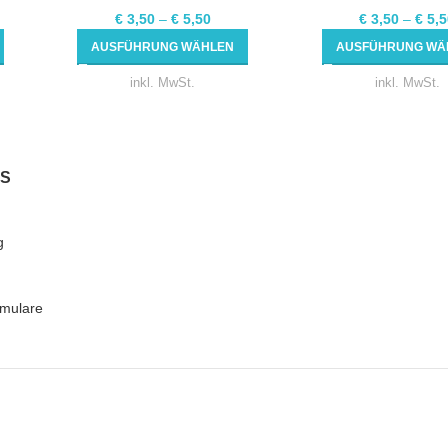
€
3,50
–
€
5,50
€
3,50
–
€
5,5
AUSFÜHRUNG WÄHLEN
AUSFÜHRUNG WÄ
inkl. MwSt.
inkl. MwSt.
KS
g
mulare