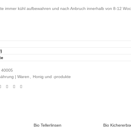
tte immer kühl aufbewahren und nach Anbruch innerhalb von 8-12 Wo
)
te
:
40005
nährung | Waren
,
Honig und -produkte
Bio Tellerlinsen
Bio Kichererbs