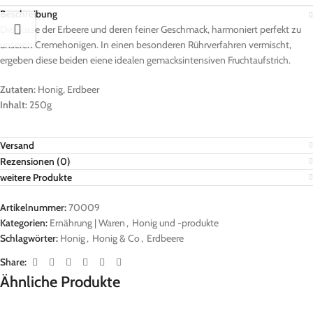
Beschreibung
Die Süsse der Erbeere und deren feiner Geschmack, harmoniert perfekt zu
unseren Cremehonigen. In einen besonderen Rührverfahren vermischt,
ergeben diese beiden eiene idealen gemacksintensiven Fruchtaufstrich.
Zutaten:
Honig, Erdbeer
Inhalt:
250g
Versand
Rezensionen (0)
weitere Produkte
Artikelnummer:
70009
Kategorien:
Ernährung | Waren
,
Honig und -produkte
Schlagwörter:
Honig
,
Honig & Co
,
Erdbeere
Share:
Ähnliche Produkte