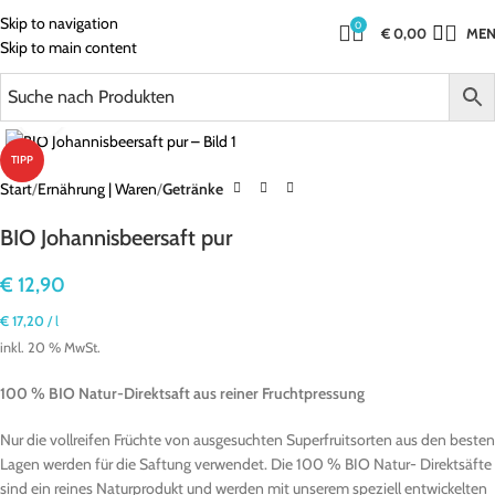
Skip to navigation
0
€
0,00
ME
Skip to main content
Click to enlarge
TIPP
Start
Ernährung | Waren
Getränke
BIO Johannisbeersaft pur
€
12,90
€
17,20
/
l
inkl. 20 % MwSt.
100 % BIO Natur-Direktsaft aus reiner Fruchtpressung
Nur die vollreifen Früchte von ausgesuchten Superfruitsorten aus den besten
Lagen werden für die Saftung verwendet. Die 100 % BIO Natur- Direktsäfte
sind ein reines Naturprodukt und werden mit unserem speziell entwickelten