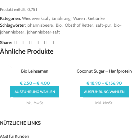
Produkt enthält: 0,75
l
Kategorien:
Wiederverkauf
,
Ernährung | Waren
,
Getränke
Schlagwörter:
johannisbeere
,
Bio
,
Obsthof Retter
,
saft-pur
,
bio-
johannisbeer
,
johannisbeer-saft
Share:
Ähnliche Produkte
Bio Leinsamen
Coconut Sugar – Hanfprotein
€
2,50
–
€
4,00
€
18,90
–
€
156,90
AUSFÜHRUNG WÄHLEN
AUSFÜHRUNG WÄHLEN
inkl. MwSt.
inkl. MwSt.
NÜTZLICHE LINKS
AGB für Kunden