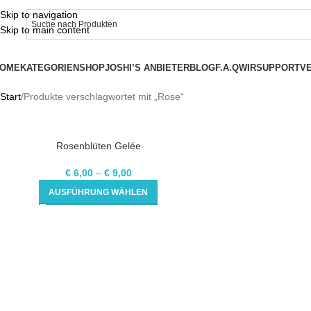
Skip to navigation
Skip to main content
OME
KATEGORIEN
SHOP
JOSHI’S ANBIETER
BLOG
F.A.Q
WIR
SUPPORT
V
Start
Produkte verschlagwortet mit „Rose“
Rosenblüten Gelée
€
6,00
–
€
9,00
AUSFÜHRUNG WÄHLEN