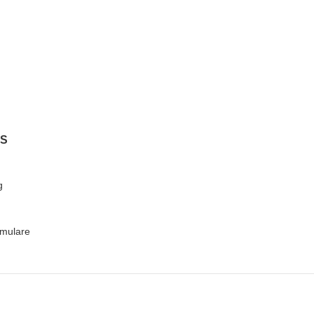
KS
g
mulare