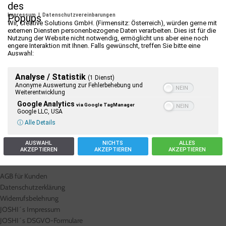
IN DEN WARENKORB
Impressum
|
Datenschutzvereinbarungen
Wir, Creative Solutions GmbH. (Firmensitz: Österreich), würden gerne mit
externen Diensten personenbezogene Daten verarbeiten. Dies ist für die
Mandel & Cremehonig
Haselnuss & Cremehonig
Nutzung der Website nicht notwendig, ermöglicht uns aber eine noch
engere Interaktion mit Ihnen. Falls gewünscht, treffen Sie bitte eine
Auswahl:
€
9,00
€
9,00
IN DEN WARENKORB
IN DEN WARENKORB
Analyse / Statistik
(1 Dienst)
Anonyme Auswertung zur Fehlerbehebung und
Weiterentwicklung
Haselnuss & Honig
Google Analytics
via Google TagManager
Google LLC, USA
€
9,00
ⓘ Alle Details
IN DEN WARENKORB
AUSWAHL
NICHTS
ALLES
AKZEPTIEREN
AKZEPTIEREN
AKZEPTIEREN
NÜTZLICHE LINKS
AGB für Kunden
Datenschutzerklärung
Widerrufsbelehrung
JOSHI´s Impressum
JOSHI´s DSGVO-Formulare