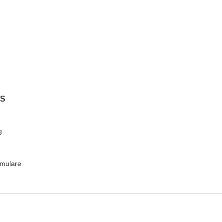
KS
g
mulare