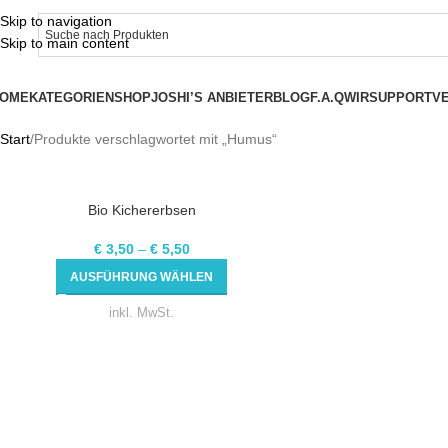
Skip to navigation
Skip to main content
OME
KATEGORIEN
SHOP
JOSHI’S ANBIETER
BLOG
F.A.Q
WIR
SUPPORT
V
Start
Produkte verschlagwortet mit „Humus“
Bio Kichererbsen
€
3,50
–
€
5,50
AUSFÜHRUNG WÄHLEN
inkl. MwSt.